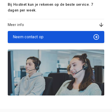
Bij Hostnet kun je rekenen op de beste service. 7
dagen per week.
Meer info
Neem contact op