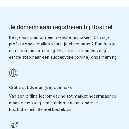
Je domeinnaam registreren bij Hostnet
Ben je van plan om een website te maken? Of wil je
professioneel mailen vanuit je eigen naam? Dan heb je
een domeinnaam nodig. Registreer ‘m nu en zet je
eerste stap naar een succesvolle (online) onderneming.
Gratis subdomein(en) aanmaken
Van een online leeromgeving tot marketingcampagnes:
maak eenvoudig een
subdomein
aan onder je
hoofddomein. Geheel kosteloos.